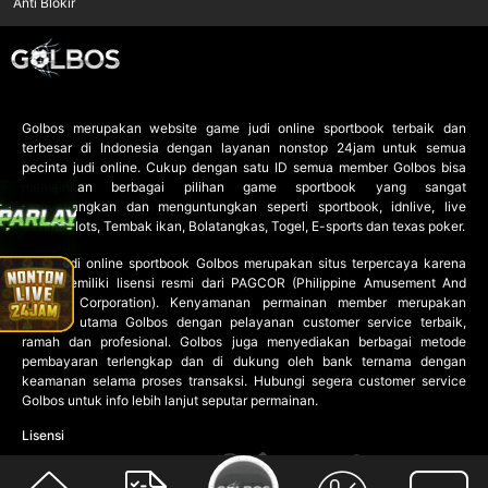
Anti Blokir
Golbos
merupakan website game judi online sportbook terbaik dan
terbesar di Indonesia dengan layanan nonstop 24jam untuk semua
pecinta judi online. Cukup dengan satu ID semua member Golbos bisa
memainkan berbagai pilihan game sportbook yang sangat
menyenangkan dan menguntungkan seperti sportbook, idnlive, live
casino, slots, Tembak ikan, Bolatangkas, Togel, E-sports dan texas poker.
Agen judi
online sportbook Golbos merupakan situs terpercaya karena
telah memiliki lisensi resmi dari PAGCOR (Philippine Amusement And
Gaming Corporation). Kenyamanan permainan member merupakan
prioritas utama Golbos dengan pelayanan customer service terbaik,
ramah dan profesional. Golbos juga menyediakan berbagai metode
pembayaran terlengkap dan di dukung oleh bank ternama dengan
keamanan selama proses transaksi. Hubungi segera customer service
Golbos untuk info lebih lanjut seputar permainan.
Lisensi