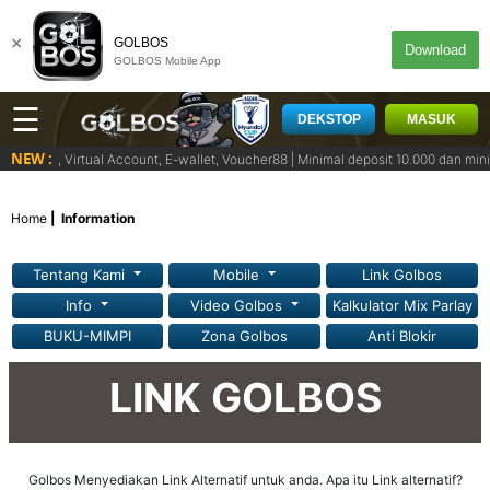
×
GOLBOS
Download
GOLBOS Mobile App
☰
DEKSTOP
MASUK
NEW :
IAYA ADMIN, Virtual Account, E-wallet, Voucher88 | Minimal deposit 10.000 
Home
Information
Tentang Kami
Mobile
Link Golbos
Info
Video Golbos
Kalkulator Mix Parlay
BUKU-MIMPI
Zona Golbos
Anti Blokir
LINK GOLBOS
Golbos Menyediakan Link Alternatif untuk anda. Apa itu Link alternatif?